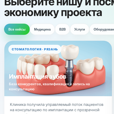
Выберите нишу и пос
экономику проекта
Все кейсы
Медицина
B2B
Услуги
Оборудован
СТОМАТОЛОГИЯ · РЯЗАНЬ
Имплантация зубов
База конкурентов, квалификация и запись на
консультацию
Клиника получила управляемый поток пациентов
на консультацию по имплантации с прозрачной