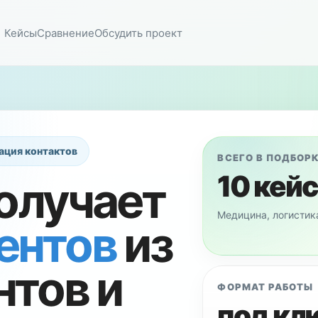
Кейсы
Сравнение
Обсудить проект
ация контактов
ВСЕГО В ПОДБОР
10 кей
получает
Медицина, логистик
ентов
из
нтов и
ФОРМАТ РАБОТЫ
под кл