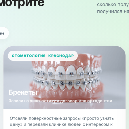
мотрите
сколько полу
получился н
ие
СТОМАТОЛОГИЯ · КРАСНОДАР
Брекеты
Записи на диагностику и договоры по ортодонтии
Отсеяли поверхностные запросы «просто узнать
цену» и передали клинике людей с интересом к