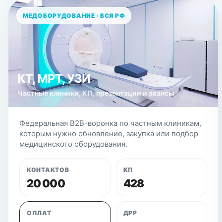
МЕДОБОРУДОВАНИЕ · ВСЯ РФ
КТ, МРТ, УЗИ
Частные клиники, КП, презентации и авансы
Федеральная B2B-воронка по частным клиникам,
которым нужно обновление, закупка или подбор
медицинского оборудования.
КОНТАКТОВ
КП
20 000
428
ОПЛАТ
ДРР