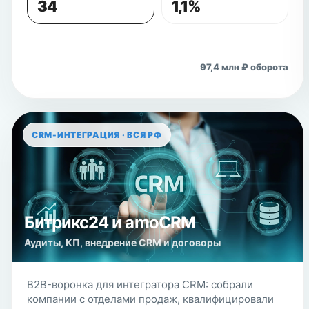
34
1,1%
Открыть кейс
97,4 млн ₽ оборота
CRM-ИНТЕГРАЦИЯ · ВСЯ РФ
Битрикс24 и amoCRM
Аудиты, КП, внедрение CRM и договоры
B2B-воронка для интегратора CRM: собрали
компании с отделами продаж, квалифицировали