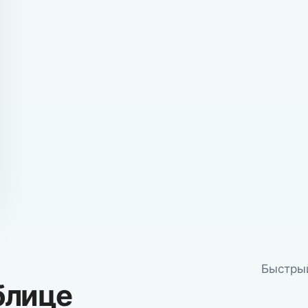
Быстрый
блице