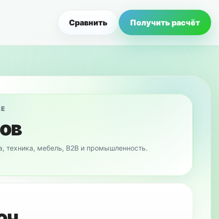
Сравнить
Получить расчёт
КЕ
сов
а, техника, мебель, B2B и промышленность.
юч