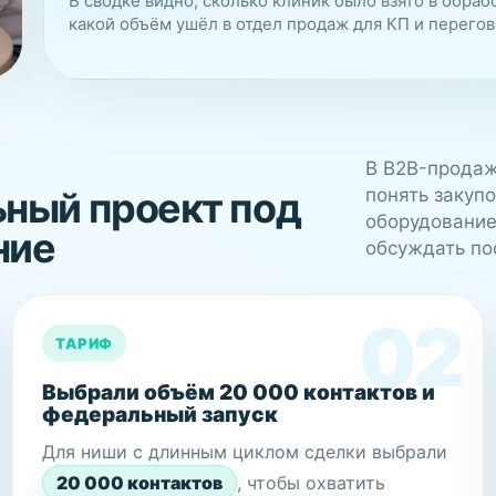
В сводке видно, сколько клиник было взято в обра
какой объём ушёл в отдел продаж для КП и перегов
ой
В B2B-продаж
г
ный проект под
понять закуп
оборудование
ние
обсуждать по
ТАРИФ
Выбрали объём 20 000 контактов и
федеральный запуск
Для ниши с длинным циклом сделки выбрали
20 000 контактов
, чтобы охватить