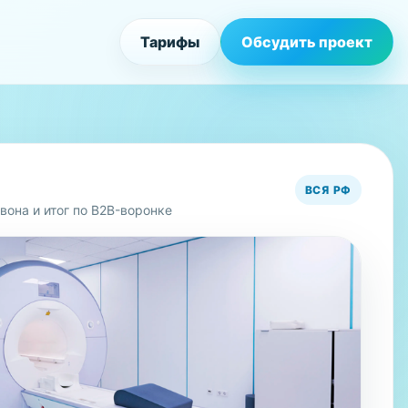
Тарифы
Обсудить проект
ВСЯ РФ
вона и итог по B2B-воронке