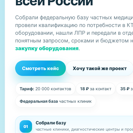
всей России
Собрали федеральную базу частных медици
провели квалификацию по потребности в КТ
оборудовании, нашли ЛПР и передали в отд
понятным запросом, сроками и бюджетом 
закупку оборудования
.
Смотреть кейс
Хочу такой же проект
Тариф:
20 000 контактов
18 ₽
за контакт
35 ₽
з
Федеральная база
частных клиник
Собрали базу
01
частные клиники, диагностические центры и пр