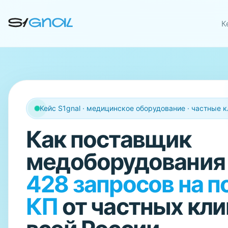
К
Кейс S1gnal · медицинское оборудование · частные к
Как поставщик
медоборудования
428 запросов на п
КП
от частных кли