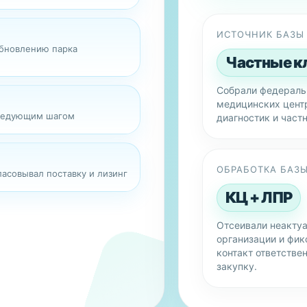
ИСТОЧНИК БАЗЫ
обновлению парка
Частные к
Собрали федераль
медицинских цент
следующим шагом
диагностик и част
ОБРАБОТКА БАЗ
ласовывал поставку и лизинг
КЦ + ЛПР
Отсеивали неакту
организации и фик
контакт ответствен
закупку.