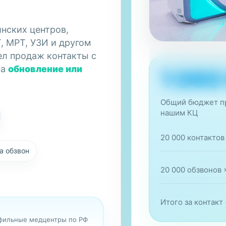
нских центров,
, МРТ, УЗИ и другом
ел продаж контакты с
Федеральный 
на
обновление или
1 060
Частные клиники, 
КП и переговоры.
Общий бюджет пр
нашим КЦ
20 000 контактов 
а обзвон
20 000 обзвонов 
Итого за контакт
офильные медцентры по РФ