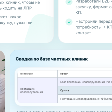
Разработали B2B-
ых клиник, чтобы не
✓
закупку, формат о
ыходить на ЛПР.
КП.
кст: какое
Настроили переда
акупку, нужен ли
✓
потребность → КП
контакт.
Сводка по базе частных клиник