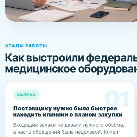
Сначала выделили клиники с реальн
закупочной логикой
В целевые попадали организации, где есть интерес к
ЭТАПЫ РАБОТЫ
оборудованию, понятный ответственный и следующий ша
Как выстроили федераль
для отдела продаж.
медицинское оборудова
ЗАПРОС
Поставщику нужно было быстрее
находить клиники с планом закупки
Входящие заявки не давали нужного объёма,
а часть обращений была нецелевой. Клиент