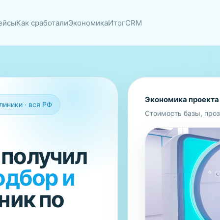
ейсы
Как сработали
Экономика
Итог
CRM
Экономика проекта
линики · вся РФ
Стоимость базы, проз
 получил
одбор и
ник по