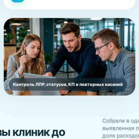
Контроль ЛПР, статусов, КП и повторных касаний
Собрали в од
зы клиник до
выявленная п
доля расходов