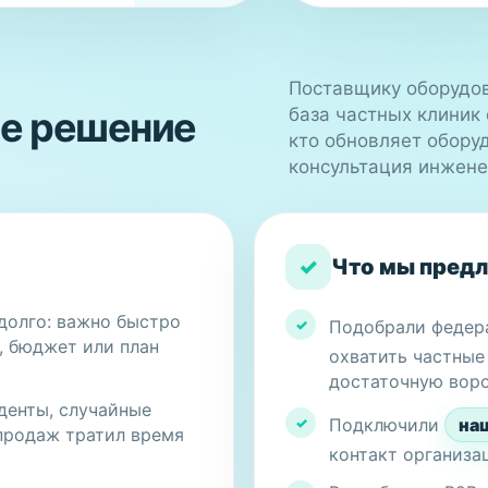
Поставщику оборудов
ое решение
база частных клиник 
кто обновляет оборуд
консультация инжене
✓
Что мы пред
долго: важно быстро
✓
Подобрали федер
, бюджет или план
охватить частные
достаточную воро
денты, случайные
✓
Подключили
на
 продаж тратил время
контакт организа