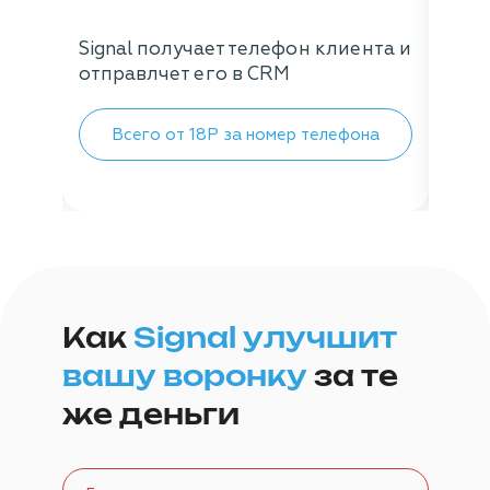
Signal получает телефон клиента и
Мене
отправлчет его в CRM
вали
целе
услу
Всего от 18Р за номер телефона
П
Как
Signal улучшит
вашу воронку
за те
же деньги