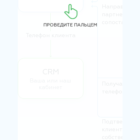
Направляем 
партнерам н
сопоставлен
ПРОВЕДИТЕ ПАЛЬЦЕМ
Телефон клиента
CRM
Ваша или наш
Получаем но
кабинет
телефона кл
Подтвержда
клиента вну
собственной