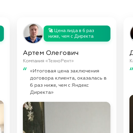
🚀 Цена лида в 6 раз
ниже, чем с Директа
Артем Олегович
Компания «ТехноРент»
К
«Итоговая цена заключения
договора клиента, оказалась в
6 раз ниже, чем с Яндекс
Директа»